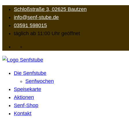
Skip
Schloßstraße 3, 02625 Bautzen
to
info@senf-stube.de
content
03591 598015
täglich ab 11:00 Uhr geöffnet
Kleine Körner… große Wirkung
Die Senfstube
Senfwochen
Speisekarte
Aktionen
Senf-Shop
Kontakt