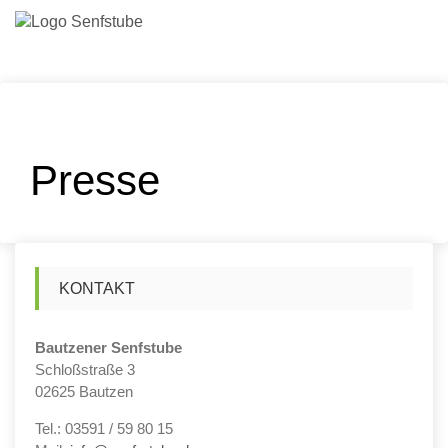
Skip
Kleine Körner… Große Wirkung
to
content
Presse
KONTAKT
Bautzener Senfstube
Schloßstraße 3
02625 Bautzen
Tel.: 03591 / 59 80 15